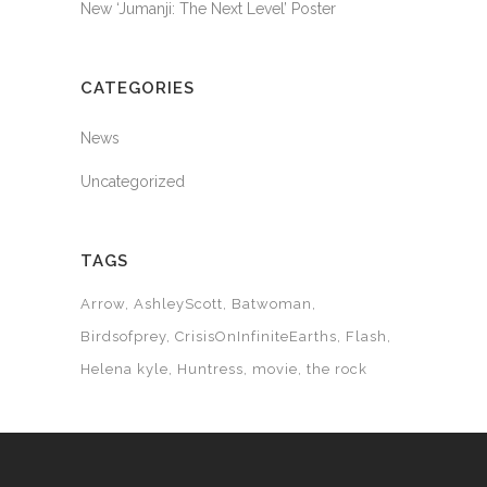
New ‘Jumanji: The Next Level’ Poster
CATEGORIES
News
Uncategorized
TAGS
Arrow
AshleyScott
Batwoman
Birdsofprey
CrisisOnInfiniteEarths
Flash
Helena kyle
Huntress
movie
the rock