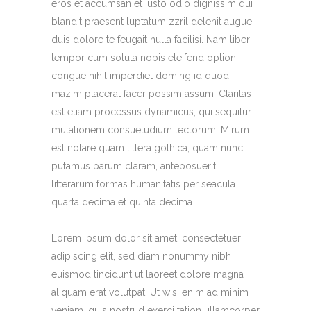
eros et accumsan et iusto odio dignissim qui
blandit praesent luptatum zzril delenit augue
duis dolore te feugait nulla facilisi. Nam liber
tempor cum soluta nobis eleifend option
congue nihil imperdiet doming id quod
mazim placerat facer possim assum. Claritas
est etiam processus dynamicus, qui sequitur
mutationem consuetudium lectorum. Mirum
est notare quam littera gothica, quam nunc
putamus parum claram, anteposuerit
litterarum formas humanitatis per seacula
quarta decima et quinta decima.
Lorem ipsum dolor sit amet, consectetuer
adipiscing elit, sed diam nonummy nibh
euismod tincidunt ut laoreet dolore magna
aliquam erat volutpat. Ut wisi enim ad minim
veniam, quis nostrud exerci tation ullamcorper